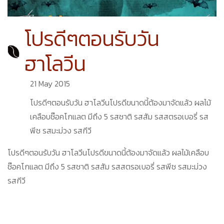
โปรดีๆตอนรับวัน
ฮาโลวีน
21 May 2015
โปรดีๆตอนรับวัน ฮาโลวีนโปรดีขนาดนี้ต้องมาจัดแล้ว ผลไม้
เคลือบช๊อคโกแลต มีถึง 5 รสชาติ รสสัม รสสตรอเบอรี่ รส
พีช รสมะม่วง รสกีวี
โปรดีๆตอนรับวัน ฮาโลวีนโปรดีขนาดนี้ต้องมาจัดแล้ว ผลไม้เคลือบ
ช๊อคโกแลต มีถึง 5 รสชาติ รสสัม รสสตรอเบอรี่ รสพีช รสมะม่วง
รสกีวี